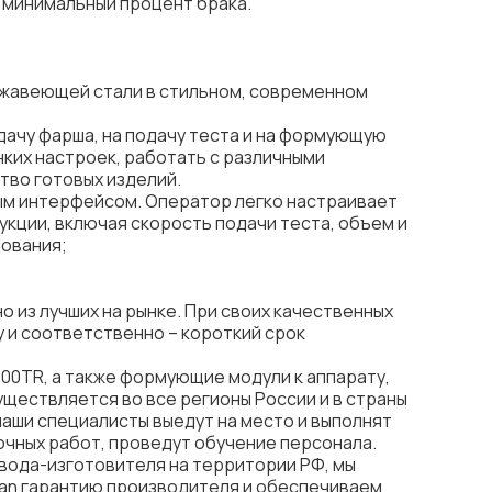
 минимальный процент брака.
ржавеющей стали в стильном, современном
дачу фарша, на подачу теста и на формующую
нких настроек, работать с различными
тво готовых изделий.
ым интерфейсом. Оператор легко настраивает
кции, включая скорость подачи теста, объем и
мования;
о из лучших на рынке. При своих качественных
 и соответственно – короткий срок
200TR, а также формующие модули к аппарату,
уществляется во все регионы России и в страны
аши специалисты выедут на место и выполнят
очных работ, проведут обучение персонала.
вода-изготовителя на территории РФ, мы
ian гарантию производителя и обеспечиваем