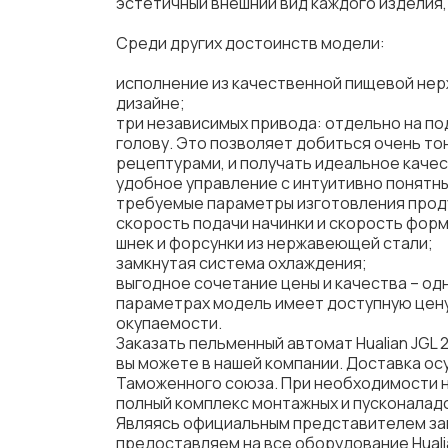
эстетичный внешний вид каждого изделия,
Среди других достоинств модели:
исполнение из качественной пищевой не
дизайне;
три независимых привода: отдельно на по
голову. Это позволяет добиться очень то
рецептурами, и получать идеальное качес
удобное управление с интуитивно понятн
требуемые параметры изготовления проду
скорость подачи начинки и скорость фор
шнек и форсунки из нержавеющей стали;
замкнутая система охлаждения;
выгодное сочетание цены и качества – одн
параметрах модель имеет доступную цену
окупаемости.
Заказать пельменный автомат Hualian JGL 
вы можете в нашей компании. Доставка ос
Таможенного союза. При необходимости н
полный комплекс монтажных и пусконалад
Являясь официальным представителем за
предоставляем на все оборудование Hual