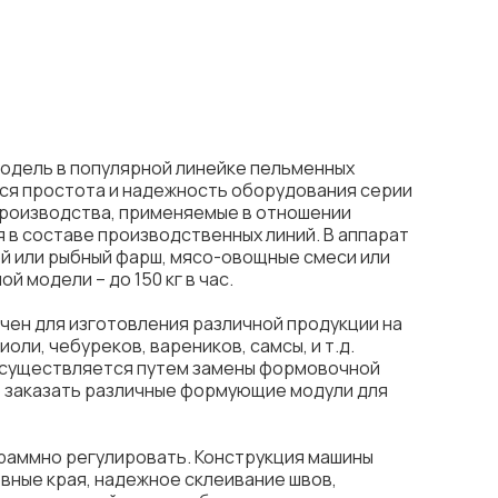
модель в популярной линейке пельменных
тся простота и надежность оборудования серии
производства, применяемые в отношении
 в составе производственных линий. В аппарат
ой или рыбный фарш, мясо-овощные смеси или
 модели – до 150 кг в час.
чен для изготовления различной продукции на
оли, чебуреков, вареников, самсы, и т.д.
осуществляется путем замены формовочной
 заказать различные формующие модули для
раммно регулировать. Конструкция машины
вные края, надежное склеивание швов,