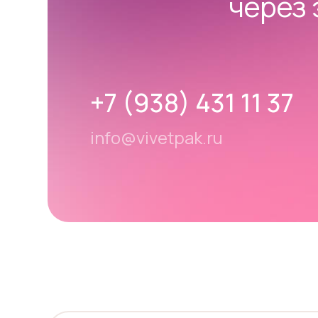
через 
+7 (938) 431 11 37
info@vivetpak.ru