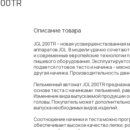
200TR
Описание товара
JGL 200TR – новая усовершенствованная 
аппаратов JGL. В модели удачно сочетаю
и современные европейские технологии 
пищевого оборудования. Эксплуатируется
подается готовое тесто и начинка – мясн
другая начинка. Производительность данной
Пельменный автомат JGL 200TR предназна
основе теста с начинками: пельменей, рави
Изменение вида выпускаемой продукции 
головы. Покупатель может дополнительно
выпуска необходимых видов изделий.
Соотношение начинки и теста можно прог
обеспечивает высокое качество лепки, ро