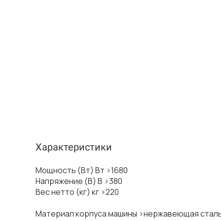
Характеристики
Мощность (Вт) Вт >1680
Напряжение (В) В >380
Вес нетто (кг) кг >220
Материал корпуса машины >нержавеющая стал