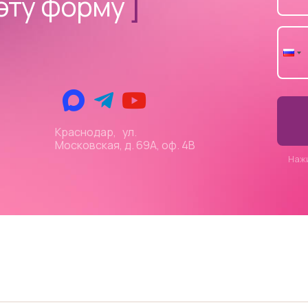
эту форму
]
Краснодар, ул.
Московская, д. 69А, оф. 4В
Наж