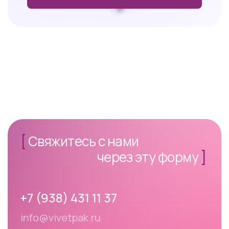
[
Свяжитесь с нами
через эту форму
]
+7 (938) 431 11 37
info@vivetpak.ru