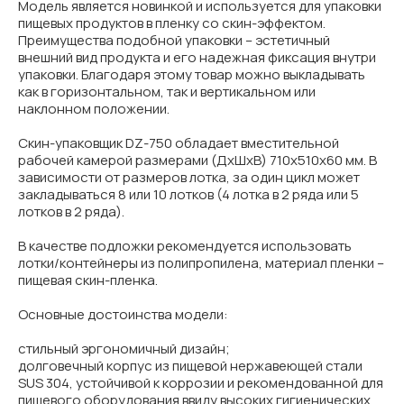
Модель является новинкой и используется для упаковки
пищевых продуктов в пленку со скин-эффектом.
Преимущества подобной упаковки – эстетичный
внешний вид продукта и его надежная фиксация внутри
упаковки. Благодаря этому товар можно выкладывать
как в горизонтальном, так и вертикальном или
наклонном положении.
Скин-упаковщик DZ-750 обладает вместительной
рабочей камерой размерами (ДхШхВ) 710х510х60 мм. В
зависимости от размеров лотка, за один цикл может
закладываться 8 или 10 лотков (4 лотка в 2 ряда или 5
лотков в 2 ряда).
В качестве подложки рекомендуется использовать
лотки/контейнеры из полипропилена, материал пленки –
пищевая скин-пленка.
Основные достоинства модели:
стильный эргономичный дизайн;
долговечный корпус из пищевой нержавеющей стали
SUS 304, устойчивой к коррозии и рекомендованной для
пищевого оборудования ввиду высоких гигиенических