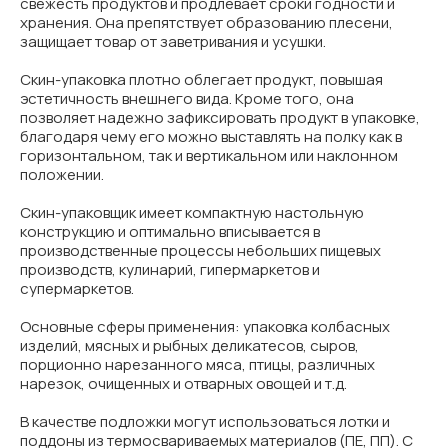
свежесть продуктов и продлевает сроки годности и
хранения. Она препятствует образованию плесени,
защищает товар от заветривания и усушки.
Скин-упаковка плотно облегает продукт, повышая
эстетичность внешнего вида. Кроме того, она
позволяет надежно зафиксировать продукт в упаковке,
благодаря чему его можно выставлять на полку как в
горизонтальном, так и вертикальном или наклонном
положении.
Скин-упаковщик имеет компактную настольную
конструкцию и оптимально вписывается в
производственные процессы небольших пищевых
производств, кулинарий, гипермаркетов и
супермаркетов.
Основные сферы применения: упаковка колбасных
изделий, мясных и рыбных деликатесов, сыров,
порционно нарезанного мяса, птицы, различных
нарезок, очищенных и отварных овощей и т.д.
В качестве подложки могут использоваться лотки и
поддоны из термосвариваемых материалов (ПЕ, ПП). С