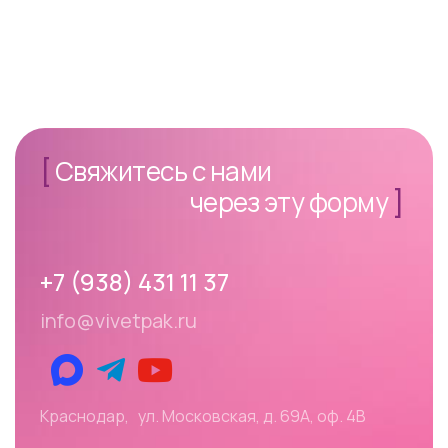
[
Свяжитесь с нами
через эту форму
]
+7 (938) 431 11 37
info@vivetpak.ru
Краснодар, ул. Московская, д. 69А, оф. 4В