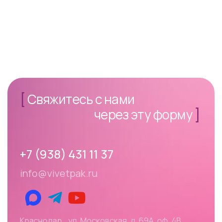
[
Свяжитесь с нами
через эту форму
]
+7 (938) 431 11 37
info@vivetpak.ru
Краснодар, ул. Московская, д. 69А, оф. 4В