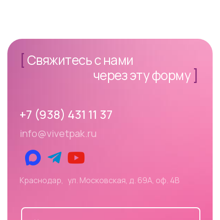
[
Свяжитесь с нами
через эту форму
]
+7 (938) 431 11 37
info@vivetpak.ru
Краснодар, ул. Московская, д. 69А, оф. 4В