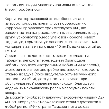
Напольная вакуум-упаковочная машина DZ-400/2E
(нерж.) особенности
Корпус из нержавеющей стали обеспечивает
износостойкость, препятствует образованию
коррозии, продлевает срок эксплуатации. Две
запаечные планки, расположенные параллельно друг
другу, ускоряют процесс упаковки и обеспечивают
надежную, герметичную запайку. Длина планки – 400
мм, ширина запаечного шва – 10 мм.Крышка высотой до
135 мм
Среди главных достоинств модели – компактные
габариты, легкость перемещения (благодаря
небольшому весу и встроенным мобильным колесам),
экономичное энергопотребление, высокая скорость
откачки воздуха (производительность вакуумнного
насоса – 20 м³ /ч), доступность всех узлов при
обслуживании. Управление происходит благодаря
надежным механическим реле на передней панели
аппарата.
Вы можете приобрести вакуум-упаковочную машину DZ-
400/2E в корпусе из нержавеющей стали с доставкой в
любой регион РФ и страны Таможенного союза.