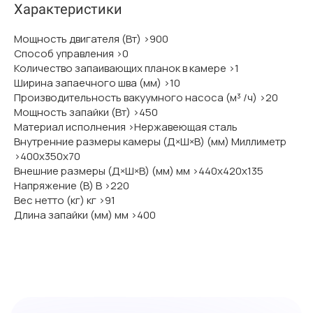
Характеристики
Мощность двигателя (Вт) >900
Способ управления >0
Количество запаивающих планок в камере >1
Ширина запаечного шва (мм) >10
Производительность вакуумного насоса (м³ /ч) >20
Мощность запайки (Вт) >450
Материал исполнения >Нержавеющая сталь
Внутренние размеры камеры (Д×Ш×В) (мм) Миллиметр
>400х350х70
Внешние размеры (Д×Ш×В) (мм) мм >440х420х135
Напряжение (В) В >220
Вес нетто (кг) кг >91
Длина запайки (мм) мм >400