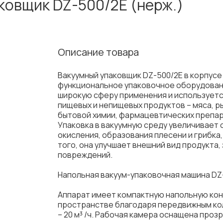
ковщик DZ-500/2E (нерж.)
Описание товара
Вакуумный упаковщик DZ-500/2E в корпусе
функциональное упаковочное оборудован
широкую сферу применения и используется
пищевых и непищевых продуктов – мяса, р
бытовой химии, фармацевтических препара
Упаковка в вакуумную среду увеличивает 
окисления, образования плесени и грибк
того, она улучшает внешний вид продукта,
повреждений.
Напольная вакуум-упаковочная машина DZ
Аппарат имеет компактную напольную кон
пространстве благодаря передвижным ко
– 20 м³ /ч. Рабочая камера оснащена проз