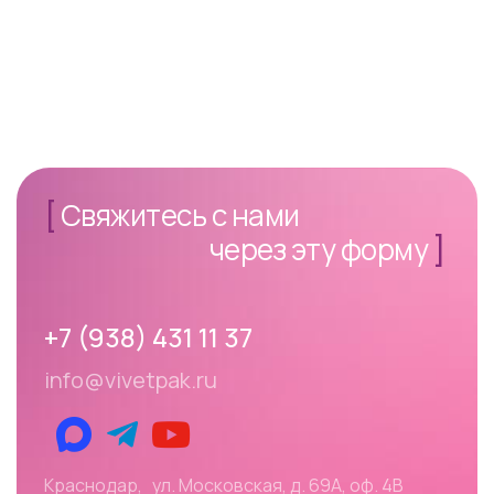
[
Свяжитесь с нами
через эту форму
]
+7 (938) 431 11 37
info@vivetpak.ru
Краснодар, ул. Московская, д. 69А, оф. 4В