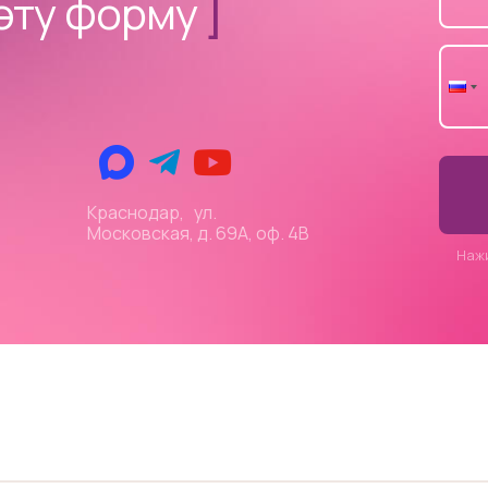
эту форму
]
Краснодар, ул.
Московская, д. 69А, оф. 4В
Наж