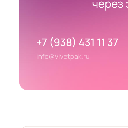
через 
+7 (938) 431 11 37
info@vivetpak.ru