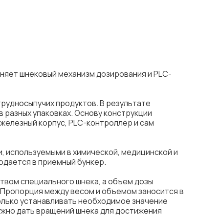
няет шнековый механизм дозирования и PLC-
трудносыпучих продуктов. В результате
 разных упаковках. Основу конструкции
железный корпус, PLC-контроллер и сам
, используемыми в химической, медицинской и
одается в приемный бункер.
вом специального шнека, а объем дозы
 Пропорция между весом и объемом заносится в
олько устанавливать необходимое значение
нужно дать вращений шнека для достижения