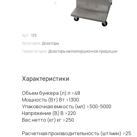
Арт.:
133
Категория:
Дозаторы
Подкатегория:
Дозаторы мелкопорционной продукции
Характеристики
Объем бункера (л) л >48
Мощность (Вт) Вт >1300
Упаковочная емкость (мл) >500-5000
Напряжение (В) В >220
Вес нетто (кг) кг >250
Расчетная производительность (шт/мин) >25