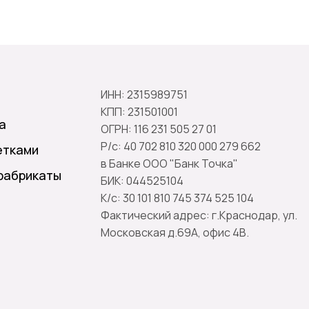
ИНН: 2315989751
КПП: 231501001
а
ОГРН: 116 231 505 27 01
Р/с: 40 702 810 320 000 279 662
етками
в Банке ООО "Банк Точка"
фабрикаты
БИК: 044525104
К/с: 30 101 810 745 374 525 104
Фактический адрес: г.Краснодар, ул.
Московская д.69А, офис 4В.