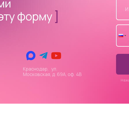
ами
эту форму
]
Краснодар, ул.
Московская, д. 69А, оф. 4В
Наж