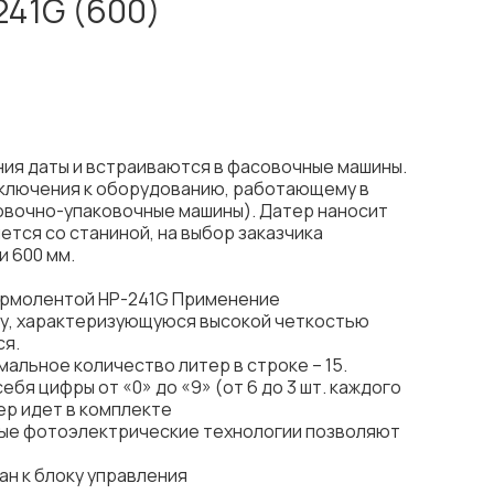
241G (600)
ия даты и встраиваются в фасовочные машины.
дключения к оборудованию, работающему в
овочно-упаковочные машины). Датер наносит
тся со станиной, на выбор заказчика
и 600 мм.
ермолентой НР-241G Применение
ту, характеризующуюся высокой четкостью
ся.
мальное количество литер в строке – 15.
бя цифры от «0» до «9» (от 6 до 3 шт. каждого
ер идет в комплекте
мые фотоэлектрические технологии позволяют
ан к блоку управления