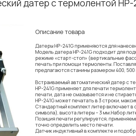
ский датер с термолентой НР-
Описание товара
Датеры HP-241G применяются для нанесен
Модель датера НР-241G подходит для по
режиме «старт-стоп» (вертикальные фас
печать при помощи термоленты. Поставляе
предлагаются станины размером 400, 500 
Встраиваемый автоматический датер с т
HP-241G применяет для печати термолен
печати, дата не смазывается и не стирает
HP-241G может печатать в 3 строки, макси
Стандартный комплект литер включает в се
символа), высота литеры – 3 мм.Набор лит
Позиция печати регулируется, применяе
точно определить место печати.
Датчик индуктивный в комплекте и подобр