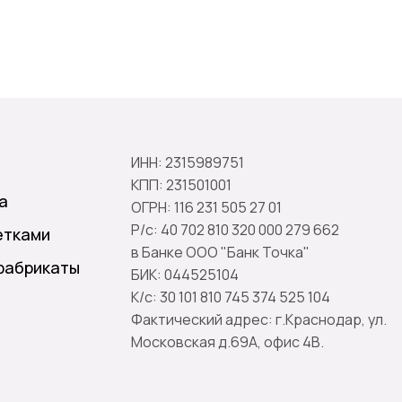
ИНН: 2315989751
КПП: 231501001
а
ОГРН: 116 231 505 27 01
Р/с: 40 702 810 320 000 279 662
етками
в Банке ООО "Банк Точка"
фабрикаты
БИК: 044525104
К/с: 30 101 810 745 374 525 104
Фактический адрес: г.Краснодар, ул.
Московская д.69А, офис 4В.