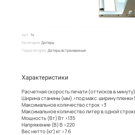
Арт.:
14
Категория:
Датеры
Подкатегория:
Датеры встраиваемые
Характеристики
Расчетная скорость печати (оттисков в минуту)
Ширина станины (мм) >под макс. ширину пленки 
Максимальное количество строк >3
Максимальное количество литер в одной строке
Мощность (Вт) Вт >135
Напряжение (В) В >220
Вес нетто (кг) кг >7.6