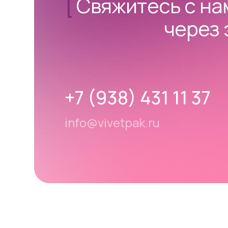
[
Свяжитесь с н
через 
+7 (938) 431 11 37
info@vivetpak.ru