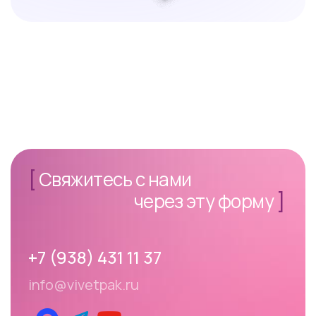
[
Свяжитесь с нами
через эту форму
]
+7 (938) 431 11 37
info@vivetpak.ru