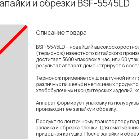
апайки и обрезки BSF-5545LD
Описание товара
BSF-5545LD – новейший высокоскоростной
(термонож) известного китайского произв
достигает 3600 упаковок в час, или 60 уп
результат аппарат демонстрирует в сост
Термонож применяется для штучной или г
различных пищевых и непищевых продукто
хлебобулочных и кондитерских изделий, к
Аппарат формирует упаковку из полурукав
производит ее запайку и обрезку.
Продукт по ленточному транспортеру под
запайка и обрезка пленки. Для сматыван
приводная катушка. После запайки и обре