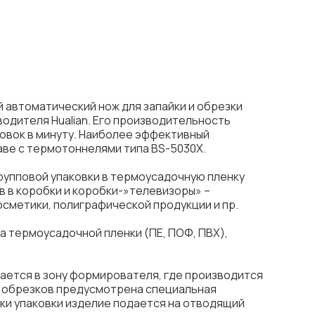
 автоматический нож для запайки и обрезки
одителя Hualian. Его производительность
аковок в минуту. Наиболее эффективный
аве с термотоннелями типа BS-5030X.
рупповой упаковки в термоусадочную пленку
в в коробки и коробки-»телевизоры» –
осметики, полиграфической продукции и пр.
а термоусадочной пленки (ПЕ, ПОФ, ПВХ),
ается в зону формирователя, где производится
ия обрезков предусмотрена специальная
зки упаковки изделие подается на отводящий