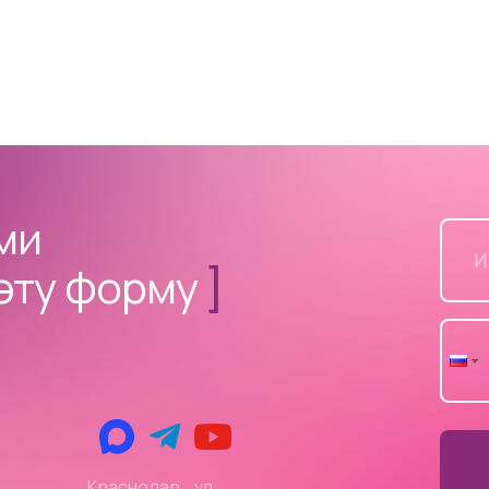
ами
эту форму
]
Краснодар, ул.