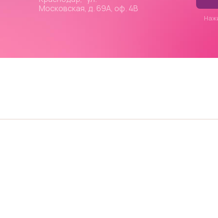
Московская, д. 69А, оф. 4В
Наж