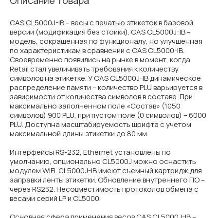
Описание товара
CAS CL5000J-IB – весы с печатью этикеток в базовой
версии (модификация без стойки). CAS CL5000J-IB –
модель, сокращенная по функционалу, но улучшенная
по характеристикам в сравнении с CAS CL5000-IB.
Своевременно появились на рынке в момент, когда
Retail стал увеличивать требования к количеству
символов на этикетке. У CAS CL5000J-IB динамическое
распределение памяти – количество PLU варьируется в
зависимости от количества символов в составе. При
максимально заполненном поле «Состав» (1050
символов) 900 PLU, при пустом поле (0 символов) – 6000
PLU. Доступна масштабируемость шрифта с учетом
максимальной длины этикетки до 80 мм.
Интерфейсы RS-232, Ethernet установлены по
умолчанию, опционально CL5000J можно оснастить
модулем WiFi. CL5000J-IB имеют съемный картридж для
заправки ленты этикетки. Обновление внутреннего ПО –
через RS232. Несовместимость протоколов обмена с
весами серий LP и CL5000.
Основная сфера применения весов CAS CL5000J-IB –